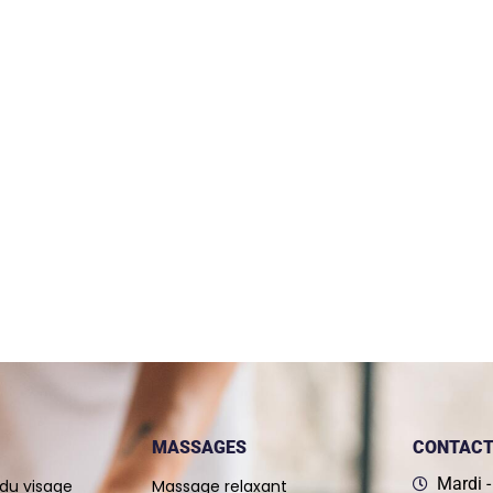
MASSAGES
CONTAC
Mardi 
du visage
Massage relaxant