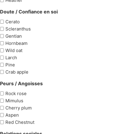
Heather
Doute / Confiance en soi
Cerato
Scleranthus
Gentian
Hornbeam
Wild oat
Larch
Pine
Crab apple
Peurs / Angoisses
Rock rose
Mimulus
Cherry plum
Aspen
Red Chestnut
Relations sociales