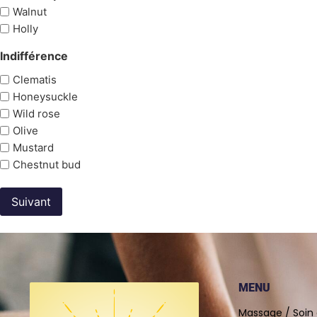
Walnut
Holly
Indifférence
Clematis
Honeysuckle
Wild rose
Olive
Mustard
Chestnut bud
MENU
Massage / Soin 