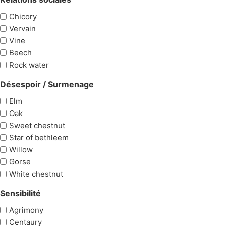
Chicory
Vervain
Vine
Beech
Rock water
Désespoir / Surmenage
Elm
Oak
Sweet chestnut
Star of bethleem
Willow
Gorse
White chestnut
Sensibilité
Agrimony
Centaury