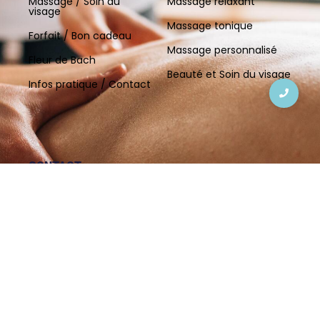
Massage / Soin du
Massage relaxant
visage
Massage tonique
Forfait / Bon cadeau
Massage personnalisé
Fleur de Bach
Beauté et Soin du visage
Infos pratique / Contact
CONTACT
Mardi - Samedi 09:00-18:00
Ile de la Réunion (Nord-Ouest)
les.petites.mains.de.lisa
Les Petites mains de Lisa
06 92 68 47 39
lisacoeslier@gmail.com
© 2023 Créé par
Sun Site